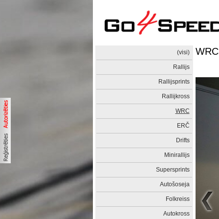
WRC p
(visi)
Rallijs
Rallijsprints
Rallijkross
WRC
ERČ
Drifts
Minirallijs
Supersprints
Autošoseja
Folkreiss
Autokross