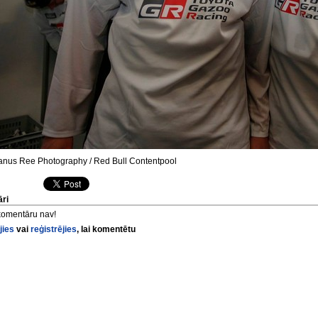
nus Ree Photography / Red Bull Contentpool
ri
komentāru nav!
jies
vai
reģistrējies
, lai komentētu