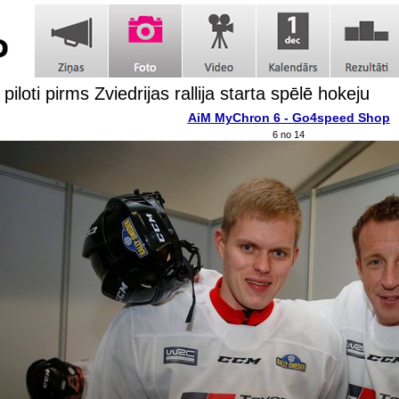
iloti pirms Zviedrijas rallija starta spēlē hokeju
AiM MyChron 6 - Go4speed Shop
6 no 14