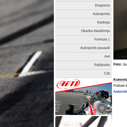
Dragreiss
Autosprints
Kartings
Okartes Akadēmija
Formula 1
Autosports pasaulē
4x4
Foto:
Jaa
Rallijreids
Cits
Komentā
Pašlaik 
Autorizē