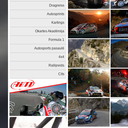
Dragreiss
Autosprints
Kartings
Okartes Akadēmija
Formula 1
Autosports pasaulē
4x4
Rallijreids
Cits