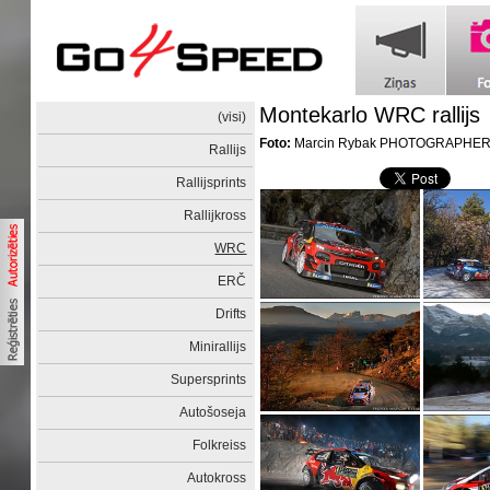
Montekarlo WRC rallijs
(visi)
Foto:
Marcin Rybak PHOTOGRAPHE
Rallijs
Rallijsprints
Rallijkross
WRC
ERČ
Drifts
Minirallijs
Supersprints
Autošoseja
Folkreiss
Autokross