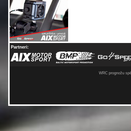
Partneri:
WRC prognožu spē