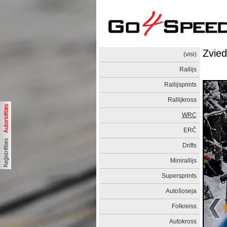
Zvied
(visi)
Rallijs
Rallijsprints
Rallijkross
WRC
ERČ
Drifts
Minirallijs
Supersprints
Autošoseja
Folkreiss
Autokross