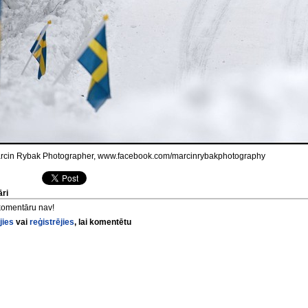
cin Rybak Photographer, www.facebook.com/marcinrybakphotography
ri
komentāru nav!
jies
vai
reģistrējies
, lai komentētu