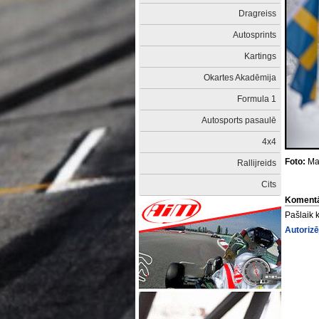
Dragreiss
Autosprints
Kartings
Okartes Akadēmija
Formula 1
Autosports pasaulē
4x4
Foto:
Mar
Rallijreids
Cits
Komentā
Pašlaik 
Autorizē