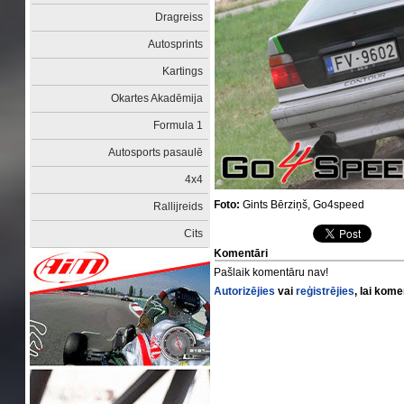
Dragreiss
Autosprints
Kartings
Okartes Akadēmija
Formula 1
Autosports pasaulē
4x4
Foto:
Gints Bērziņš, Go4speed
Rallijreids
Cits
Komentāri
Pašlaik komentāru nav!
Autorizējies
vai
reģistrējies
, lai kom