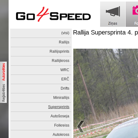
Rallija Supersprinta 4.
(visi)
Rallijs
Rallijsprints
Rallijkross
WRC
ERČ
Drifts
Minirallijs
Supersprints
Autošoseja
Folkreiss
Autokross