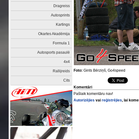
Dragreiss
Autosprints
Kartings
Okartes Akadēmija
Formula 1
Autosports pasaulē
4x4
Foto:
Gints Bērziņš, Go4speed
Rallijreids
Cits
Komentāri
Pašlaik komentāru nav!
Autorizējies
vai
reģistrējies
, lai kom