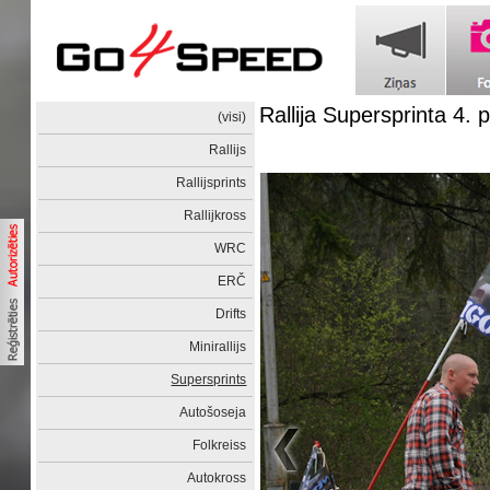
Rallija Supersprinta 4.
(visi)
Rallijs
Rallijsprints
Rallijkross
WRC
ERČ
Drifts
Minirallijs
Supersprints
Autošoseja
Folkreiss
Autokross