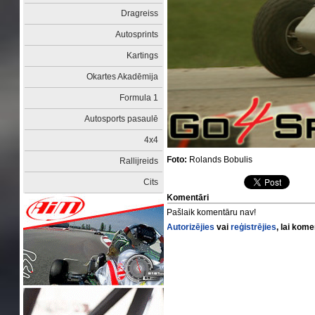
Dragreiss
Autosprints
Kartings
Okartes Akadēmija
Formula 1
Autosports pasaulē
4x4
Foto:
Rolands Bobulis
Rallijreids
Cits
Komentāri
Pašlaik komentāru nav!
Autorizējies
vai
reģistrējies
, lai kom