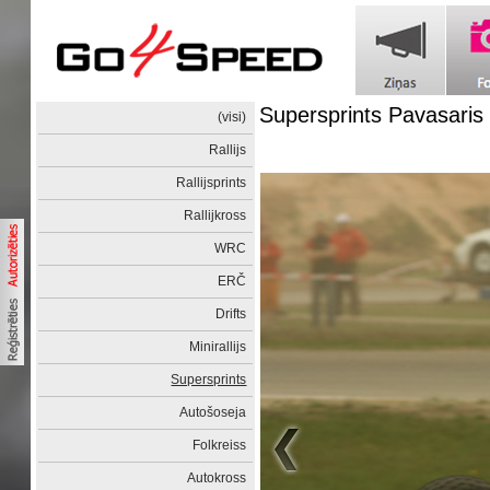
Supersprints Pavasaris
(visi)
Rallijs
Rallijsprints
Rallijkross
WRC
ERČ
Drifts
Minirallijs
Supersprints
Autošoseja
Folkreiss
Autokross