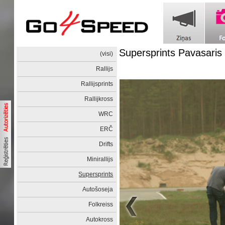
Supersprints Pavasaris
(visi)
Rallijs
Rallijsprints
Rallijkross
WRC
ERČ
Drifts
Minirallijs
Supersprints
Autošoseja
Folkreiss
Autokross