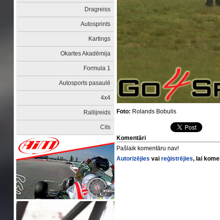
Dragreiss
Autosprints
Kartings
Okartes Akadēmija
Formula 1
Autosports pasaulē
4x4
Foto:
Rolands Bobulis
Rallijreids
Cits
Komentāri
Pašlaik komentāru nav!
Autorizējies
vai
reģistrējies
, lai kom