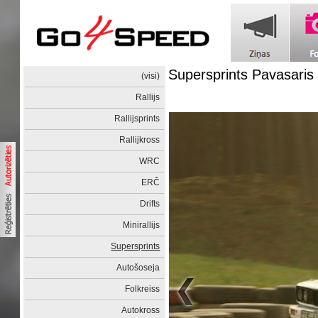
Supersprints Pavasaris
(visi)
Rallijs
Rallijsprints
Rallijkross
WRC
ERČ
Drifts
Minirallijs
Supersprints
Autošoseja
Folkreiss
Autokross