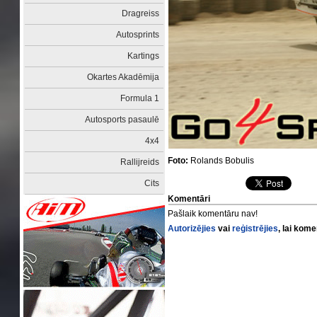
Dragreiss
Autosprints
Kartings
Okartes Akadēmija
Formula 1
Autosports pasaulē
4x4
Foto:
Rolands Bobulis
Rallijreids
Cits
Komentāri
Pašlaik komentāru nav!
Autorizējies
vai
reģistrējies
, lai kom