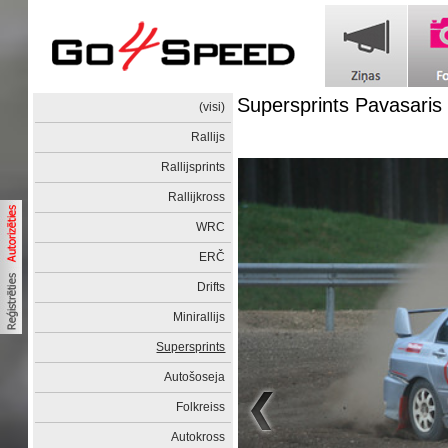
Supersprints Pavasaris
(visi)
Rallijs
Rallijsprints
Rallijkross
WRC
ERČ
Drifts
Minirallijs
Supersprints
Autošoseja
Folkreiss
Autokross