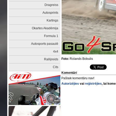
Dragreiss
Autosprints
Kartings
Okartes Akadēmija
Formula 1
Autosports pasaulē
4x4
Foto:
Rolands Bobulis
Rallijreids
Cits
Komentāri
Pašlaik komentāru nav!
Autorizējies
vai
reģistrējies
, lai kom