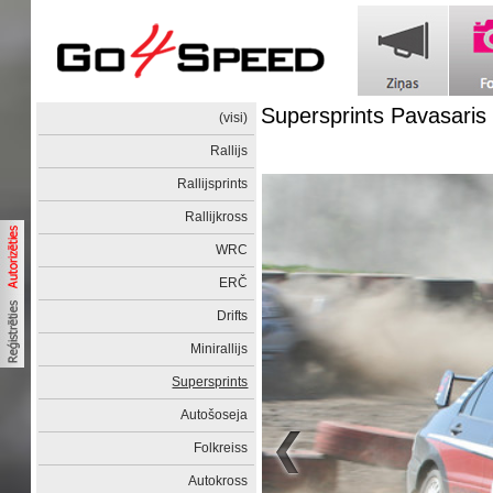
Supersprints Pavasaris
(visi)
Rallijs
Rallijsprints
Rallijkross
WRC
ERČ
Drifts
Minirallijs
Supersprints
Autošoseja
Folkreiss
Autokross