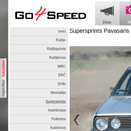
Supersprints Pavasaris
(visi)
Rallijs
Rallijsprints
Rallijkross
WRC
ERČ
Drifts
Minirallijs
Supersprints
Autošoseja
Folkreiss
Autokross