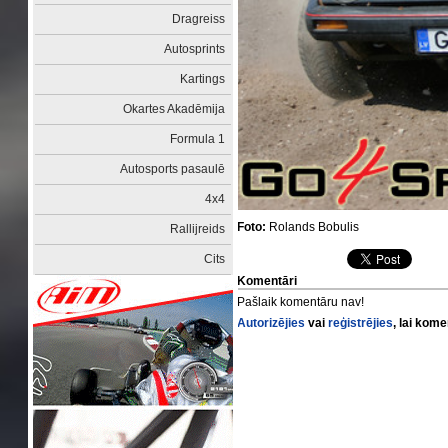
Dragreiss
Autosprints
Kartings
Okartes Akadēmija
Formula 1
Autosports pasaulē
4x4
Foto:
Rolands Bobulis
Rallijreids
Cits
Komentāri
Pašlaik komentāru nav!
Autorizējies
vai
reģistrējies
, lai kom