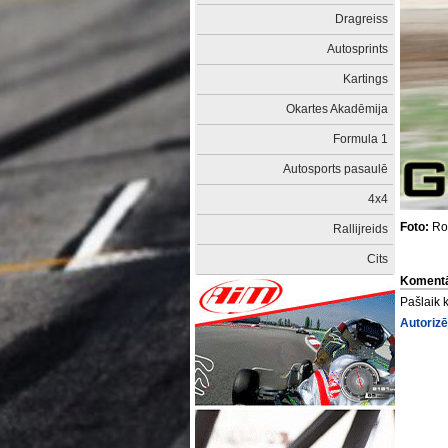
Dragreiss
Autosprints
Kartings
Okartes Akadēmija
Formula 1
Autosports pasaulē
4x4
Foto:
Rol
Rallijreids
Cits
Komentā
Pašlaik 
Autorizē