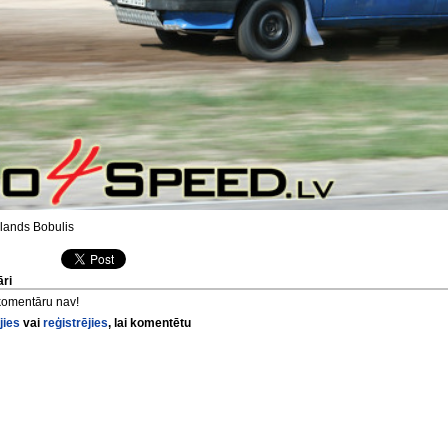
ands Bobulis
ri
komentāru nav!
jies
vai
reģistrējies
, lai komentētu