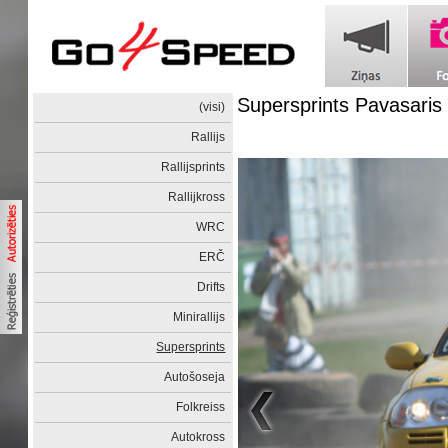
Supersprints Pavasaris
(visi)
Rallijs
Rallijsprints
Rallijkross
WRC
ERČ
Drifts
Minirallijs
Supersprints
Autošoseja
Folkreiss
Autokross