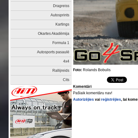
Dragreiss
Autosprints
Kartings
Okartes Akadēmija
Formula 1
Autosports pasaulē
4x4
Foto:
Rolands Bobulis
Rallijreids
Cits
Komentāri
Pašlaik komentāru nav!
Autorizējies
vai
reģistrējies
, lai kom