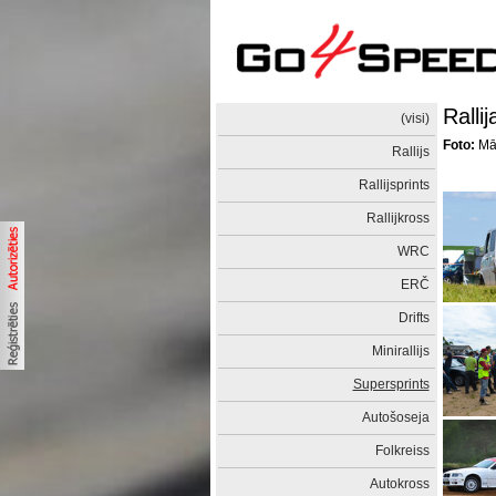
Ralli
(visi)
Foto:
Mār
Rallijs
Rallijsprints
Rallijkross
WRC
ERČ
Drifts
Minirallijs
Supersprints
Autošoseja
Folkreiss
Autokross