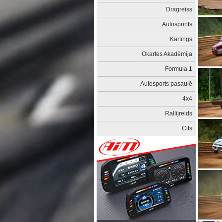
Dragreiss
Autosprints
Kartings
Okartes Akadēmija
Formula 1
Autosports pasaulē
4x4
Rallijreids
Cits