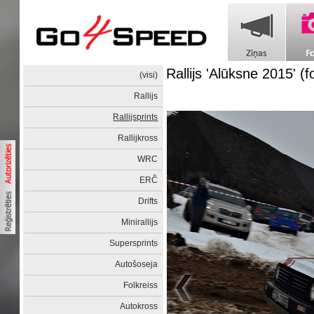
Rallijs 'Alūksne 2015' (
(visi)
Rallijs
Rallijsprints
Rallijkross
WRC
ERČ
Drifts
Minirallijs
Supersprints
Autošoseja
Folkreiss
Autokross