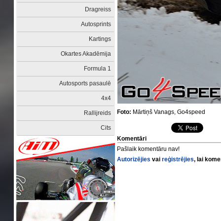
Dragreiss
Autosprints
Kartings
Okartes Akadēmija
Formula 1
Autosports pasaulē
4x4
Foto:
Mārtiņš Vanags, Go4speed
Rallijreids
Cits
Komentāri
Pašlaik komentāru nav!
Autorizējies
vai
reģistrējies
, lai kom