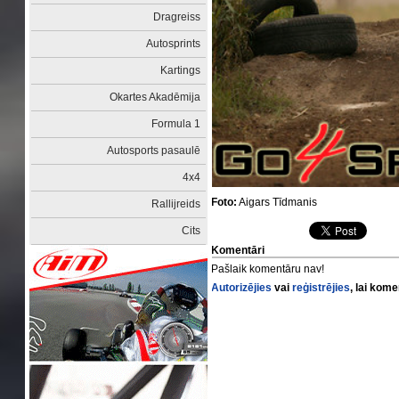
Dragreiss
Autosprints
Kartings
Okartes Akadēmija
Formula 1
Autosports pasaulē
4x4
Foto:
Aigars Tīdmanis
Rallijreids
Cits
Komentāri
Pašlaik komentāru nav!
Autorizējies
vai
reģistrējies
, lai kom