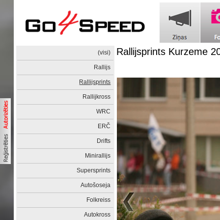
Rallijsprints Kurzeme 2
(visi)
Rallijs
Rallijsprints
Rallijkross
WRC
ERČ
Drifts
Minirallijs
Supersprints
Autošoseja
Folkreiss
Autokross