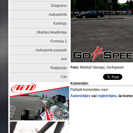
Dragreiss
Autosprints
Kartings
Okartes Akadēmija
Formula 1
Autosports pasaulē
4x4
Foto:
Mārtiņš Vanags, Go4speed
Rallijreids
Cits
Komentāri
Pašlaik komentāru nav!
Autorizējies
vai
reģistrējies
, lai kom