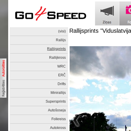
Rallijsprints "Viduslatvij
(visi)
Rallijs
Rallijsprints
Rallijkross
WRC
ERČ
Drifts
Minirallijs
Supersprints
Autošoseja
Folkreiss
Autokross