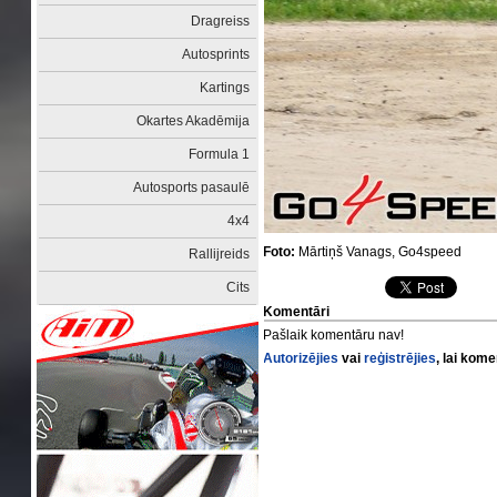
Dragreiss
Autosprints
Kartings
Okartes Akadēmija
Formula 1
Autosports pasaulē
4x4
Foto:
Mārtiņš Vanags, Go4speed
Rallijreids
Cits
Komentāri
Pašlaik komentāru nav!
Autorizējies
vai
reģistrējies
, lai kom