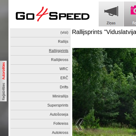
Rallijsprints "Viduslatvij
(visi)
Rallijs
Rallijsprints
Rallijkross
WRC
ERČ
Drifts
Minirallijs
Supersprints
Autošoseja
Folkreiss
Autokross