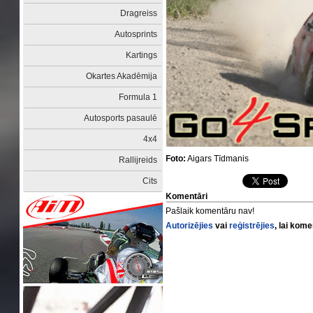
Dragreiss
Autosprints
Kartings
Okartes Akadēmija
Formula 1
Autosports pasaulē
4x4
Foto:
Aigars Tīdmanis
Rallijreids
Cits
Komentāri
Pašlaik komentāru nav!
Autorizējies
vai
reģistrējies
, lai kom