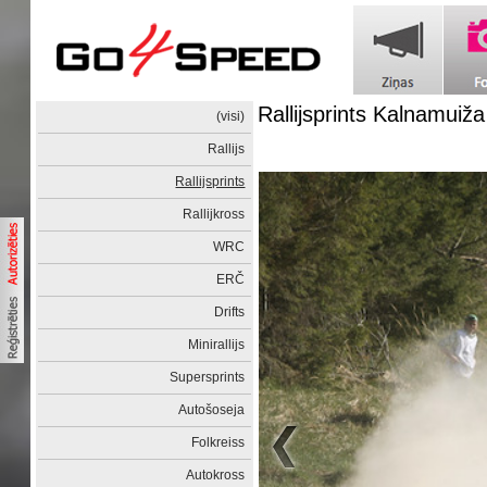
Rallijsprints Kalnamuiž
(visi)
Rallijs
Rallijsprints
Rallijkross
WRC
ERČ
Drifts
Minirallijs
Supersprints
Autošoseja
Folkreiss
Autokross