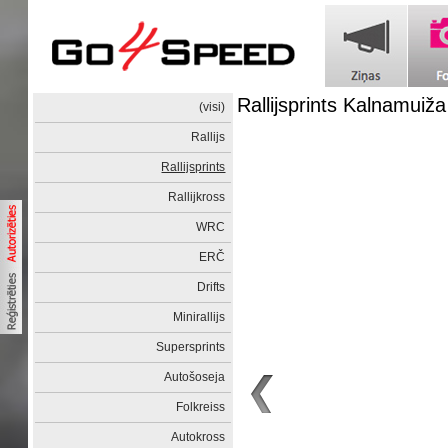
Rallijsprints Kalnamuiž
(visi)
Rallijs
Rallijsprints
Rallijkross
WRC
ERČ
Drifts
Minirallijs
Supersprints
Autošoseja
Folkreiss
Autokross