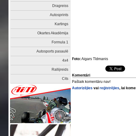
Dragreiss
Autosprints
Kartings
Okartes Akadēmija
Formula 1
Autosports pasaulē
Foto:
Aigars Tīdmanis
4x4
Rallijreids
Komentāri
Cits
Pašlaik komentāru nav!
Autorizējies
vai
reģistrējies
, lai kom