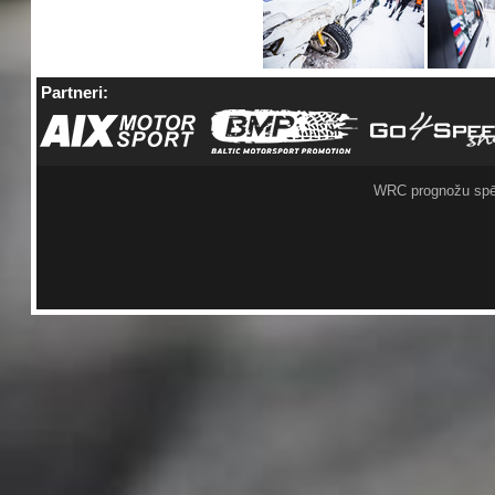
Partneri:
WRC prognožu spē