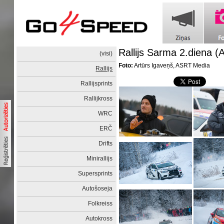
Rallijs Sarma 2.diena (
(visi)
Foto:
Artūrs Igaveņš, ASRT Media
Rallijs
Rallijsprints
Rallijkross
WRC
ERČ
Drifts
Minirallijs
Supersprints
Autošoseja
Folkreiss
Autokross