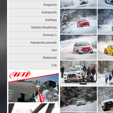
Dragreiss
Autosprints
Kartings
Okartes Akadēmija
Formula 1
Autosports pasaulē
4x4
Rallijreids
Cits