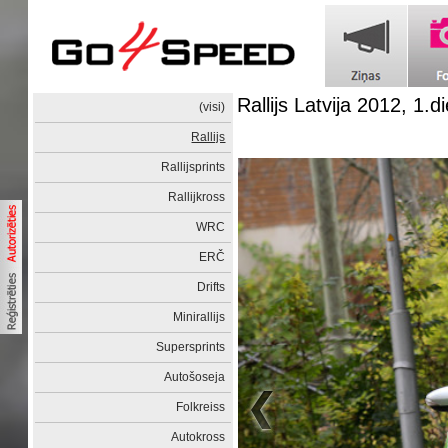
Rallijs Latvija 2012, 1.d
(visi)
Rallijs
Rallijsprints
Rallijkross
WRC
ERČ
Drifts
Minirallijs
Supersprints
Autošoseja
Folkreiss
Autokross