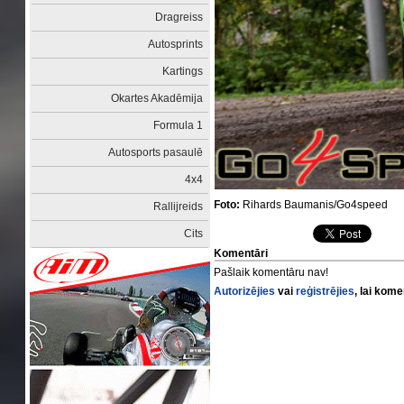
Dragreiss
Autosprints
Kartings
Okartes Akadēmija
Formula 1
Autosports pasaulē
4x4
Foto:
Rihards Baumanis/Go4speed
Rallijreids
Cits
Komentāri
Pašlaik komentāru nav!
Autorizējies
vai
reģistrējies
, lai kom