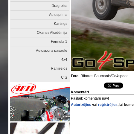
Dragreiss
Autosprints
Kartings
Okartes Akadēmija
Formula 1
Autosports pasaulē
4x4
Rallijreids
Foto:
Rihards Baumanis/Go4speed
Cits
Komentāri
Pašlaik komentāru nav!
Autorizējies
vai
reģistrējies
, lai kom