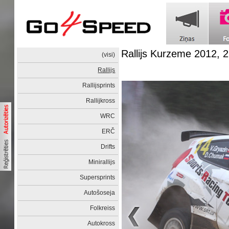
Rallijs Kurzeme 2012, 2
(visi)
Rallijs
Rallijsprints
Rallijkross
WRC
ERČ
Drifts
Minirallijs
Supersprints
Autošoseja
Folkreiss
Autokross