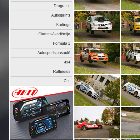
Dragreiss
Autosprints
Kartings
Okartes Akadēmija
Formula 1
Autosports pasaulē
4x4
Rallijreids
Cits