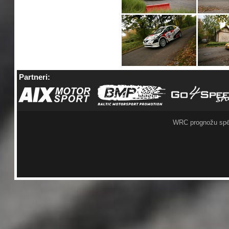
Partneri:
WRC prognožu spē