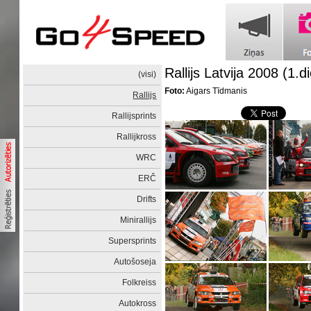
Rallijs Latvija 2008 (1.d
(visi)
Foto:
Aigars Tīdmanis
Rallijs
Rallijsprints
Rallijkross
WRC
ERČ
Drifts
Minirallijs
Supersprints
Autošoseja
Folkreiss
Autokross