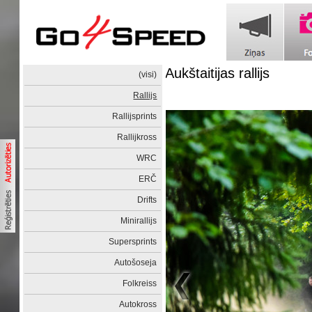
Aukštaitijas rallijs
(visi)
Rallijs
Rallijsprints
Rallijkross
WRC
ERČ
Drifts
Minirallijs
Supersprints
Autošoseja
Folkreiss
Autokross