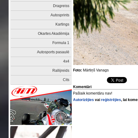
Dragreiss
Autosprints
Kartings
Okartes Akadēmija
Formula 1
Autosports pasaulē
4x4
Foto:
Mārtiņš Vanags
Rallijreids
Cits
Komentāri
Pašlaik komentāru nav!
Autorizējies
vai
reģistrējies
, lai kom