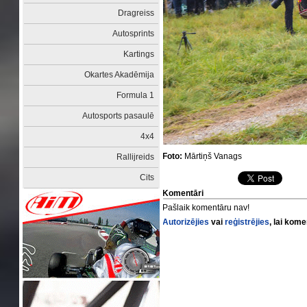
Dragreiss
Autosprints
Kartings
Okartes Akadēmija
Formula 1
Autosports pasaulē
4x4
Foto:
Mārtiņš Vanags
Rallijreids
Cits
Komentāri
Pašlaik komentāru nav!
Autorizējies
vai
reģistrējies
, lai kom