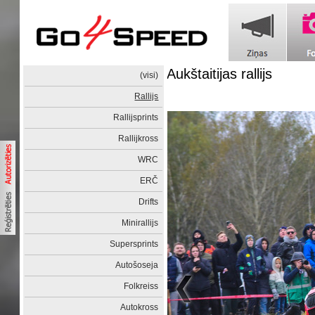
Aukštaitijas rallijs
(visi)
Rallijs
Rallijsprints
Rallijkross
WRC
ERČ
Drifts
Minirallijs
Supersprints
Autošoseja
Folkreiss
Autokross