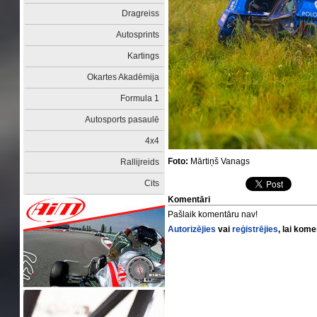
Dragreiss
Autosprints
Kartings
Okartes Akadēmija
Formula 1
Autosports pasaulē
4x4
Foto:
Mārtiņš Vanags
Rallijreids
Cits
Komentāri
Pašlaik komentāru nav!
Autorizējies
vai
reģistrējies
, lai kom