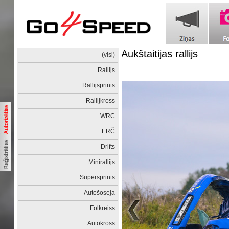
Aukštaitijas rallijs
(visi)
Rallijs
Rallijsprints
Rallijkross
WRC
ERČ
Drifts
Minirallijs
Supersprints
Autošoseja
Folkreiss
Autokross