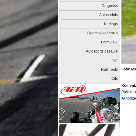
Dragreiss
Autosprints
Kartings
Okartes Akadēmija
Formula 1
Autosports pasaulē
4x4
Foto:
Mār
Rallijreids
Cits
Komentā
Pašlaik 
Autorizē