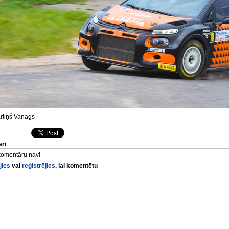
tiņš Vanags
ri
komentāru nav!
jies
vai
reģistrējies
, lai komentētu