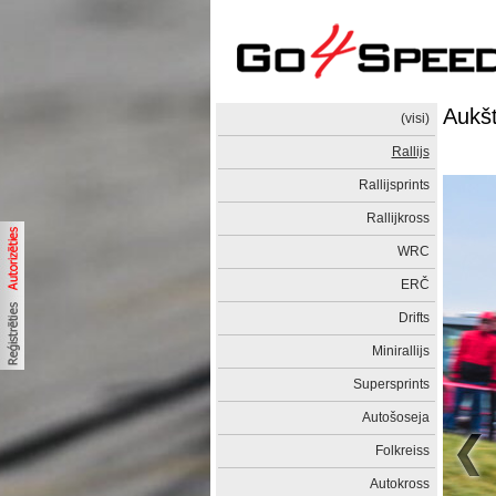
Aukšta
(visi)
Rallijs
Rallijsprints
Rallijkross
WRC
ERČ
Drifts
Minirallijs
Supersprints
Autošoseja
Folkreiss
Autokross