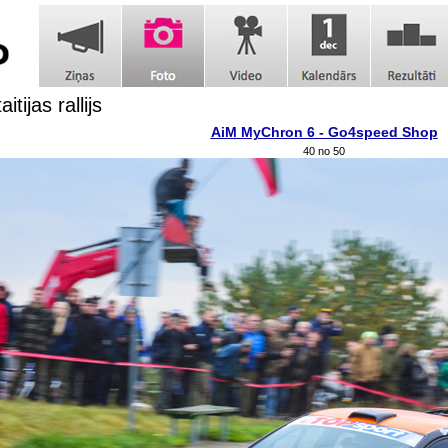
itijas rallijs
AiM MyChron 6 - Go4speed Shop
40 no 50