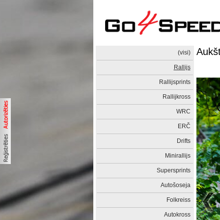
Aukšta
(visi)
Rallijs
Rallijsprints
Rallijkross
WRC
ERČ
Drifts
Minirallijs
Supersprints
Autošoseja
Folkreiss
Autokross