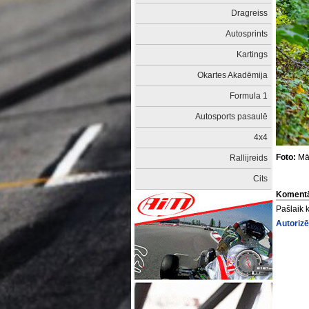
Dragreiss
Autosprints
Kartings
Okartes Akadēmija
Formula 1
Autosports pasaulē
4x4
Foto:
Mār
Rallijreids
Cits
Komentā
Pašlaik 
Autorizē