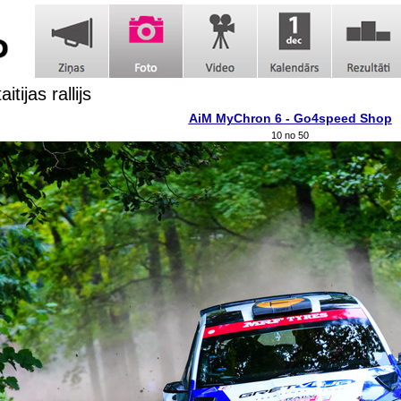
itijas rallijs
AiM MyChron 6 - Go4speed Shop
10 no 50