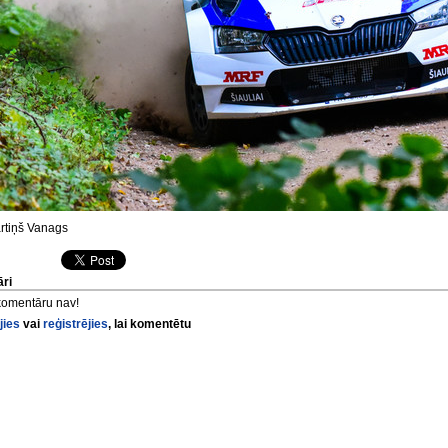
tiņš Vanags
ri
komentāru nav!
jies
vai
reģistrējies
, lai komentētu