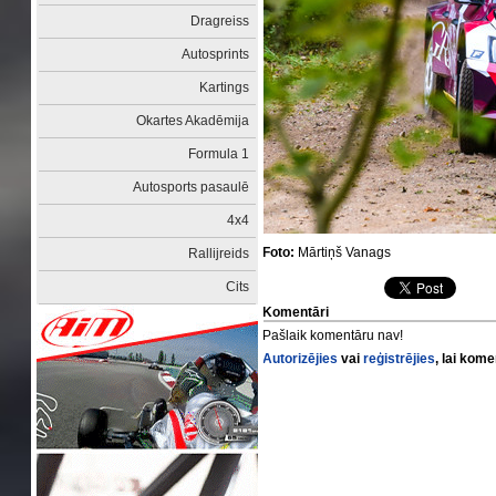
Dragreiss
Autosprints
Kartings
Okartes Akadēmija
Formula 1
Autosports pasaulē
4x4
Foto:
Mārtiņš Vanags
Rallijreids
Cits
Komentāri
Pašlaik komentāru nav!
Autorizējies
vai
reģistrējies
, lai kom