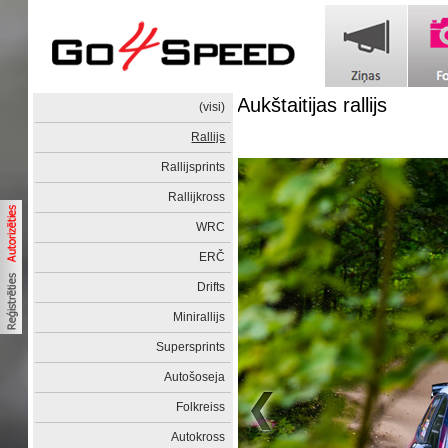
Aukštaitijas rallijs
(visi)
Rallijs
Rallijsprints
Rallijkross
WRC
ERČ
Drifts
Minirallijs
Supersprints
Autošoseja
Folkreiss
Autokross