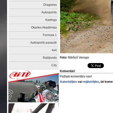
Dragreiss
Autosprints
Kartings
Okartes Akadēmija
Formula 1
Autosports pasaulē
4x4
Foto:
Mārtiņš Vanags
Rallijreids
Cits
Komentāri
Pašlaik komentāru nav!
Autorizējies
vai
reģistrējies
, lai kom