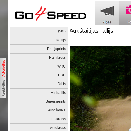
Aukštaitijas rallijs
(visi)
Rallijs
Rallijsprints
Rallijkross
WRC
ERČ
Drifts
Minirallijs
Supersprints
Autošoseja
Folkreiss
Autokross