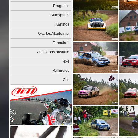
Dragreiss
Autosprints
Kartings
Okartes Akadēmija
Formula 1
Autosports pasaulē
4x4
Rallijreids
Cits