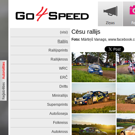
Cēsu rallijs
(visi)
Foto:
Mārtiņš Vanags, www.facebook.c
Rallijs
Rallijsprints
Rallijkross
WRC
ERČ
Drifts
Minirallijs
Supersprints
Autošoseja
Folkreiss
Autokross