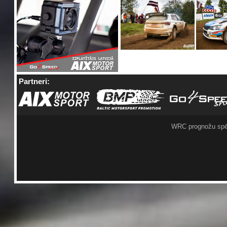
Partneri:
WRC prognožu spē