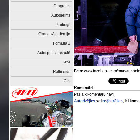
Dragreiss
Autosprints
Kartings
Okartes Akadēmija
Formula 1
Autosports pasaulē
4x4
Foto:
www.facebook.com/marvanphot
Rallijreids
Cits
Komentāri
Pašlaik komentāru nav!
Autorizējies
vai
reģistrējies
, lai kom