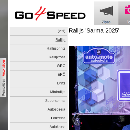
Rallijs 'Sarma 2025'
(visi)
Rallijs
Rallijsprints
Rallijkross
WRC
ERČ
Drifts
Minirallijs
Supersprints
Autošoseja
Folkreiss
Autokross