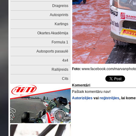
Dragreiss
Autosprints
Kartings
Okartes Akadēmija
Formula 1
Autosports pasaulē
4x4
Foto:
www.facebook.com/marvanphot
Rallijreids
Cits
Komentāri
Pašlaik komentāru nav!
Autorizējies
vai
reģistrējies
, lai kom