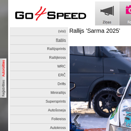
Rallijs 'Sarma 2025'
(visi)
Rallijs
Rallijsprints
Rallijkross
WRC
ERČ
Drifts
Minirallijs
Supersprints
Autošoseja
Folkreiss
Autokross