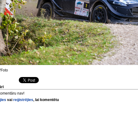
Foto
ri
komentāru nav!
jies
vai
reģistrējies
, lai komentētu