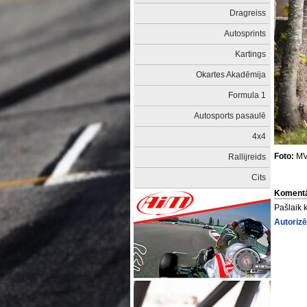
Dragreiss
Autosprints
Kartings
Okartes Akadēmija
Formula 1
Autosports pasaulē
4x4
Foto:
MV
Rallijreids
Cits
Komentā
Pašlaik 
Autorizē