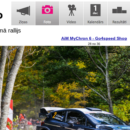
ā rallijs
AiM MyChron 6 - Go4speed Shop
28 no 36