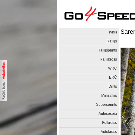
Sārem
(visi)
Rallijs
Rallijsprints
Rallijkross
WRC
ERČ
Drifts
Minirallijs
Supersprints
Autošoseja
Folkreiss
Autokross