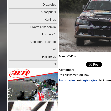
Dragreiss
Autosprints
Kartings
Okartes Akadēmija
Formula 1
Autosports pasaulē
4x4
Foto:
MVFoto
Rallijreids
Cits
Komentāri
Pašlaik komentāru nav!
Autorizējies
vai
reģistrējies
, lai kom