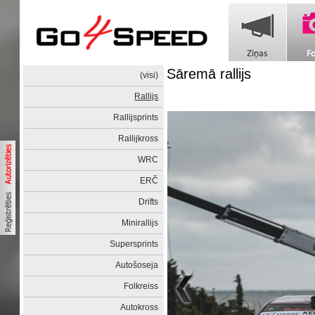
Sāremā rallijs
(visi)
Rallijs
Rallijsprints
Rallijkross
WRC
ERČ
Drifts
Minirallijs
Supersprints
Autošoseja
Folkreiss
Autokross