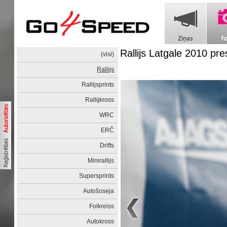
Rallijs Latgale 2010 pr
(visi)
Rallijs
Rallijsprints
Rallijkross
WRC
ERČ
Drifts
Minirallijs
Supersprints
Autošoseja
Folkreiss
Autokross