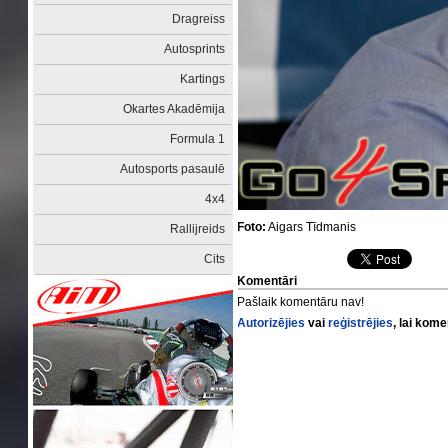
Dragreiss
Autosprints
Kartings
Okartes Akadēmija
Formula 1
Autosports pasaulē
4x4
Foto:
Aigars Tīdmanis
Rallijreids
Cits
Komentāri
Pašlaik komentāru nav!
Autorizējies
vai
reģistrējies
, lai kom