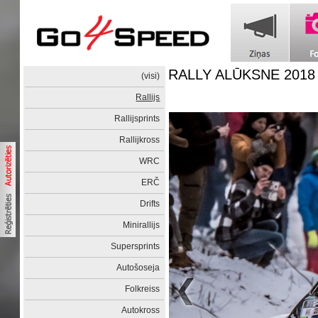
RALLY ALŪKSNE 2018 
(visi)
Rallijs
Rallijsprints
Rallijkross
WRC
ERČ
Drifts
Minirallijs
Supersprints
Autošoseja
Folkreiss
Autokross