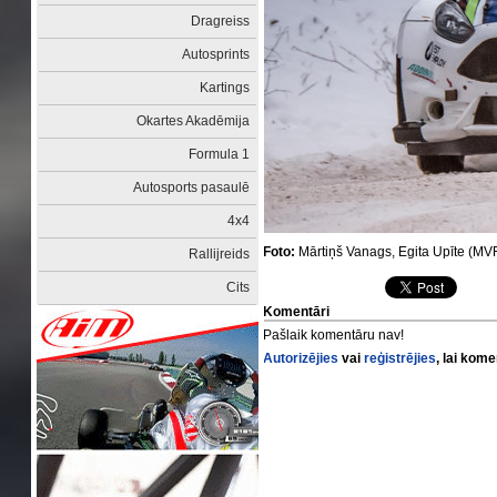
Dragreiss
Autosprints
Kartings
Okartes Akadēmija
Formula 1
Autosports pasaulē
4x4
Foto:
Mārtiņš Vanags, Egita Upīte (M
Rallijreids
Cits
Komentāri
Pašlaik komentāru nav!
Autorizējies
vai
reģistrējies
, lai kom