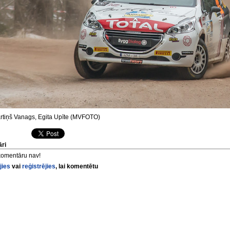
tiņš Vanags, Egita Upīte (MVFOTO)
ri
komentāru nav!
jies
vai
reģistrējies
, lai komentētu