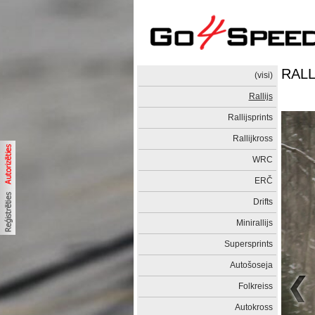
RALL
(visi)
Rallijs
Rallijsprints
Rallijkross
WRC
ERČ
Drifts
Minirallijs
Supersprints
Autošoseja
Folkreiss
Autokross