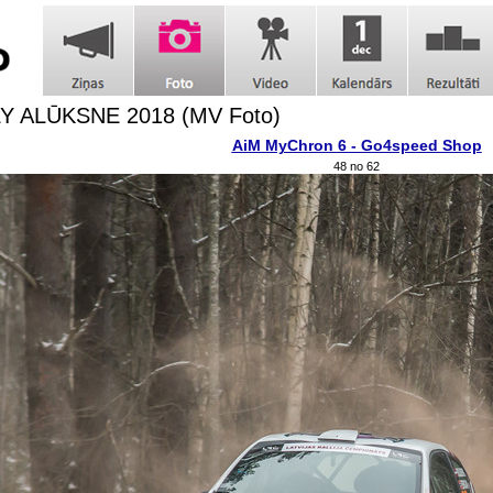
Y ALŪKSNE 2018 (MV Foto)
AiM MyChron 6 - Go4speed Shop
48 no 62