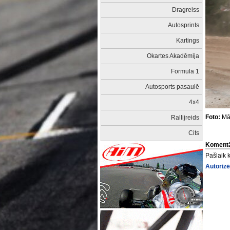
Dragreiss
Autosprints
Kartings
Okartes Akadēmija
Formula 1
Autosports pasaulē
4x4
Foto:
Mār
Rallijreids
Cits
Komentā
Pašlaik 
Autorizē