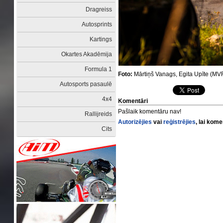
Dragreiss
Autosprints
Kartings
Okartes Akadēmija
Formula 1
Foto:
Mārtiņš Vanags, Egita Upīte (M
Autosports pasaulē
4x4
Komentāri
Pašlaik komentāru nav!
Rallijreids
Autorizējies
vai
reģistrējies
, lai kom
Cits