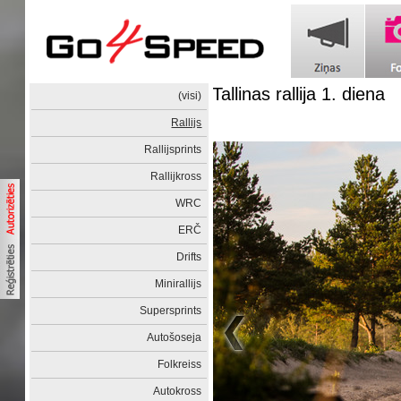
Tallinas rallija 1. diena
(visi)
Rallijs
Rallijsprints
Rallijkross
WRC
ERČ
Drifts
Minirallijs
Supersprints
Autošoseja
Folkreiss
Autokross