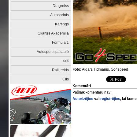
Dragreiss
Autosprints
Kartings
Okartes Akadēmija
Formula 1
Autosports pasaulē
4x4
Foto:
Aigars Tīdmanis, Go4speed
Rallijreids
Cits
Komentāri
Pašlaik komentāru nav!
Autorizējies
vai
reģistrējies
, lai kom