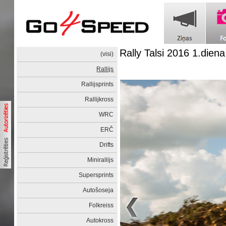
Rally Talsi 2016 1.diena
(visi)
Rallijs
Rallijsprints
Rallijkross
WRC
ERČ
Drifts
Minirallijs
Supersprints
Autošoseja
Folkreiss
Autokross