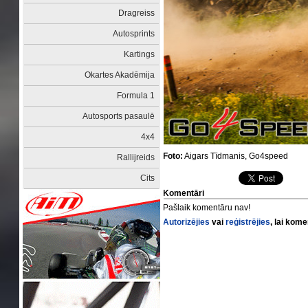
Dragreiss
Autosprints
Kartings
Okartes Akadēmija
Formula 1
Autosports pasaulē
4x4
Foto:
Aigars Tīdmanis, Go4speed
Rallijreids
Cits
Komentāri
Pašlaik komentāru nav!
Autorizējies
vai
reģistrējies
, lai kom