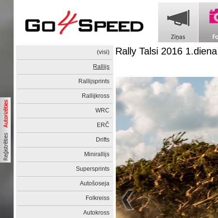
Rally Talsi 2016 1.diena
(visi)
Rallijs
Rallijsprints
Rallijkross
WRC
ERČ
Drifts
Minirallijs
Supersprints
Autošoseja
Folkreiss
Autokross