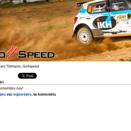
ars Tīdmanis, Go4speed
ri
komentāru nav!
jies
vai
reģistrējies
, lai komentētu