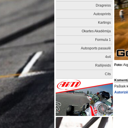
Dragreiss
Autosprints
Kartings
Okartes Akadēmija
Formula 1
Autosports pasaulē
4x4
Foto:
Aig
Rallijreids
Cits
Komentā
Pašlaik 
Autorizē