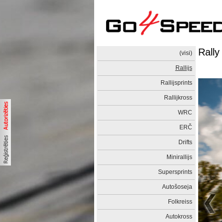
Rally
(visi)
Rallijs
Rallijsprints
Rallijkross
WRC
ERČ
Drifts
Minirallijs
Supersprints
Autošoseja
Folkreiss
Autokross