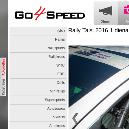
Rally Talsi 2016 1.diena
(visi)
Rallijs
Rallijsprints
Rallijkross
WRC
ERČ
Drifts
Minirallijs
Supersprints
Autošoseja
Folkreiss
Autokross