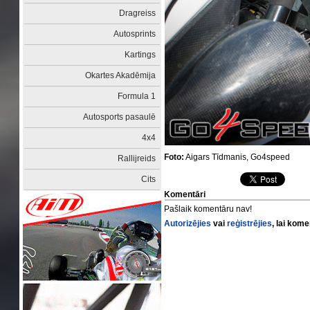
Dragreiss
Autosprints
Kartings
Okartes Akadēmija
Formula 1
Autosports pasaulē
4x4
Foto:
Aigars Tīdmanis, Go4speed
Rallijreids
Cits
Komentāri
Pašlaik komentāru nav!
Autorizējies
vai
reģistrējies
, lai kom