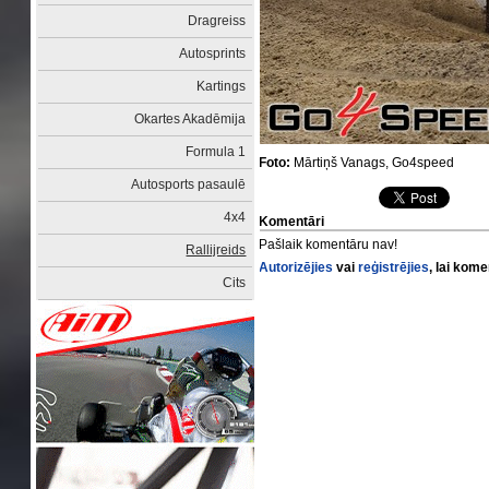
Dragreiss
Autosprints
Kartings
Okartes Akadēmija
Formula 1
Foto:
Mārtiņš Vanags, Go4speed
Autosports pasaulē
4x4
Komentāri
Pašlaik komentāru nav!
Rallijreids
Autorizējies
vai
reģistrējies
, lai kom
Cits