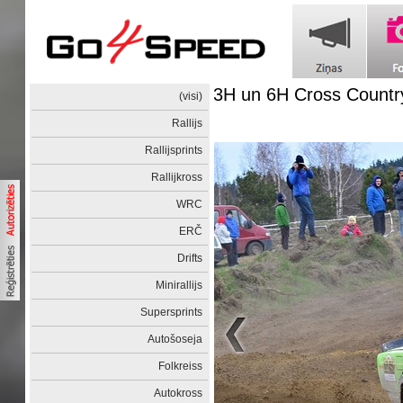
3H un 6H Cross Countr
(visi)
Rallijs
Rallijsprints
Rallijkross
WRC
ERČ
Drifts
Minirallijs
Supersprints
Autošoseja
Folkreiss
Autokross