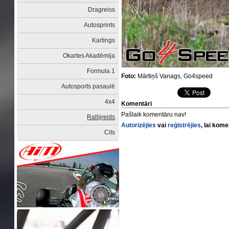
Dragreiss
Autosprints
Kartings
Okartes Akadēmija
Formula 1
Foto:
Mārtiņš Vanags, Go4speed
Autosports pasaulē
4x4
Komentāri
Pašlaik komentāru nav!
Rallijreids
Autorizējies
vai
reģistrējies
, lai kom
Cits