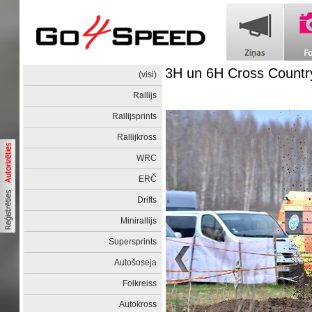
3H un 6H Cross Countr
(visi)
Rallijs
Rallijsprints
Rallijkross
WRC
ERČ
Drifts
Minirallijs
Supersprints
Autošoseja
Folkreiss
Autokross