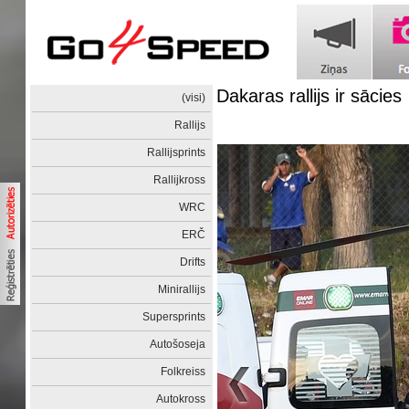
Dakaras rallijs ir sācies
(visi)
Rallijs
Rallijsprints
Rallijkross
WRC
ERČ
Drifts
Minirallijs
Supersprints
Autošoseja
Folkreiss
Autokross