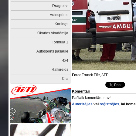
Dragreiss
Autosprints
Kartings
Okartes Akadēmija
Formula 1
Autosports pasaulē
4x4
Rallijreids
Foto:
Franck Fife, AFP
Cits
Komentāri
Pašlaik komentāru nav!
Autorizējies
vai
reģistrējies
, lai kom