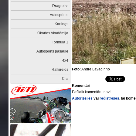
Dragreiss
Autosprints
Kartings
Okartes Akadēmija
Formula 1
Autosports pasaulē
4x4
Foto:
Andre Lavadinho
Rallijreids
Cits
Komentāri
Pašlaik komentāru nav!
Autorizējies
vai
reģistrējies
, lai kom