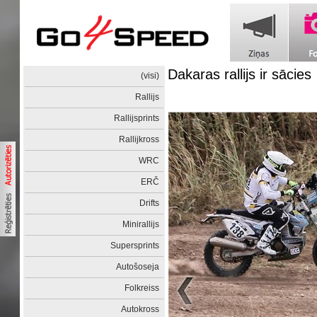
Dakaras rallijs ir sācies
(visi)
Rallijs
Rallijsprints
Rallijkross
WRC
ERČ
Drifts
Minirallijs
Supersprints
Autošoseja
Folkreiss
Autokross