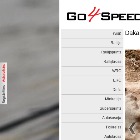
Dakar
(visi)
Rallijs
Rallijsprints
Rallijkross
WRC
ERČ
Drifts
Minirallijs
Supersprints
Autošoseja
Folkreiss
Autokross