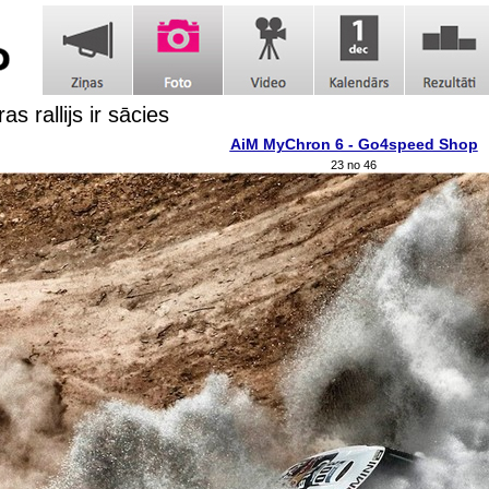
as rallijs ir sācies
AiM MyChron 6 - Go4speed Shop
23 no 46