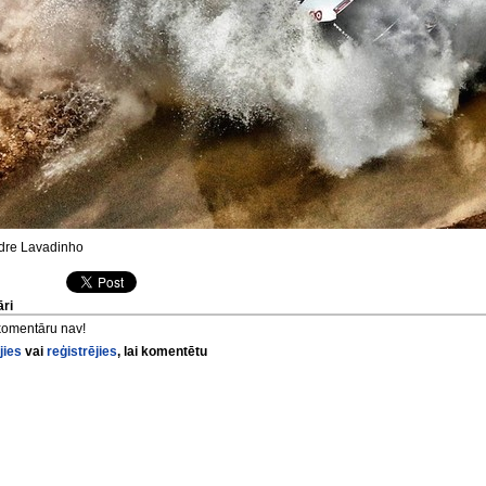
re Lavadinho
ri
komentāru nav!
jies
vai
reģistrējies
, lai komentētu