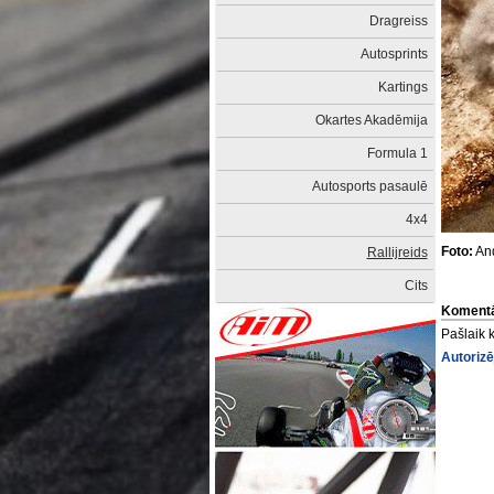
Dragreiss
Autosprints
Kartings
Okartes Akadēmija
Formula 1
Autosports pasaulē
4x4
Foto:
And
Rallijreids
Cits
Komentā
Pašlaik 
Autorizē