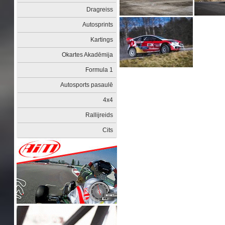
Dragreiss
Autosprints
Kartings
Okartes Akadēmija
Formula 1
Autosports pasaulē
4x4
Rallijreids
Cits