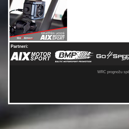
Partneri:
WRC prognožu spē