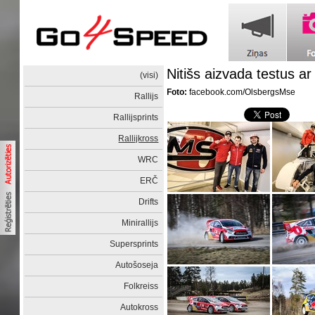
Nitišs aizvada testus a
(visi)
Foto:
facebook.com/OlsbergsMse
Rallijs
Rallijsprints
Rallijkross
WRC
ERČ
Drifts
Minirallijs
Supersprints
Autošoseja
Folkreiss
Autokross